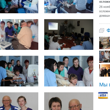
осложн
26 ноя
осложн
домашн
Ф
Мы 