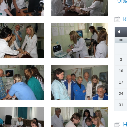
Отз
К
ПН
3
10
17
24
31
Н